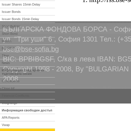
Issuer Shares 15min Delay
Issuer Bonds
Issuer Bonds 15min Delay
Short Bulletin
БЪЛГАРСКА ФОНДОВА БОРСА - Соф
Short Bond
ул. "Три уши" 6 , София 1301 Тел.: (+35
Indices
bse@bse-sofia.bg
BG REIT
Tiker
BIC: BPBIBGSF, С/ка в лева IBAN: BG
News
Copyright 1998 - 2008, By "BULGARIAN
Информация след края на
търговската сесия
2008
Constituents
Close Inf
Financial Coefficnts
Weightings
Информация свободен достъп
APA Reports
Vwap