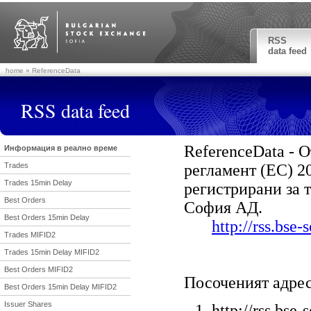
RSS
data feed
home
» ReferenceData
RSS data feed
ReferenceData - 
Информация в реално време
Trades
регламент (ЕС) 2
Trades 15min Delay
регистрирани за 
Best Orders
София АД.
Best Orders 15min Delay
http://rss.bse
Trades MIFID2
Trades 15min Delay MIFID2
Best Orders MIFID2
Посоченият адрес
Best Orders 15min Delay MIFID2
Issuer Shares
http://rss.bse